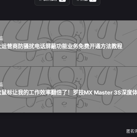
篇
大运营商防骚扰电话屏蔽功能业务免费开通方法教程
篇
鼠标让我的工作效率翻倍了！罗技MX Master 3S深度
匿名