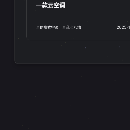
一款云空调
经典游戏
FC游戏
红白机
1
1
1
moontv
影视播放器
Next
0
0
2025-
便携式空调
乱七八糟
路由器插件
OpenWrt
代理
1
1
kafka
curl
vim
l
1
1
1
用户账户
速查表
开发人员
1
1
JavaScript库
前端工具
Ma
1
1
互动
最近评论
stonewu
stonewu
<p><a target="_blank"
<p>文章不错支持一下，非
href="https://cmy.homes/regi
欢</p>
ster?
4 天前
6-29-2026