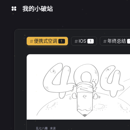
我的小破站
在线工具
今日热榜
数据统计
便携式空调
IOS
年终总结
1
1
乱七八糟
视频教程
DCM
1
0
开源
软件推荐
手机
1
2
1
虚拟机
极空间
NAS
1
1
2
Windows更新
注册表操作
1
1
Docker命令
查看列表
镜像
1
1
UAC
fnos
飞牛
1
1
1
桌面应用
本地应用
1panel
1
1
乱七八糟
未读