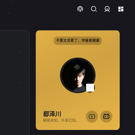
登录
不要太劳累了，早睡更健康
1
1
标
1
郄泽川
解锁未知，乐享已知。