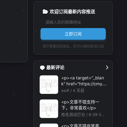
欢迎订阅最新内容推送
立即订阅
1
我们尊重您的隐私，您可以随时取消订阅
最新评论
<p><a target="_blan
k" href="https://cmy.h
omes/register?aff=HB
asdf /
4 天前
VX">https://cmy.home
1
2
1
1
3
蓝屏防止
软件推荐
转载
UAC
Windows
s/register?aff=HBVX
<p>文章不错支持一
</a></p><p>建议您试
下，非常喜欢</p>
1
1
1
1
应用卸载
Windows更新
代码注入
Mac
试草莓云机场，可以流
姓名测试打分 /
6-29-202
畅观看youtube和tikto
6
k，上reddit/x也没有问
<p>文章不错非常喜