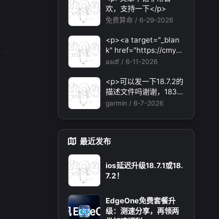
题，还有各种ai优化节
欢，支持一下</p>
点。</p>
免费算命 /
6-29-2026
<p><a target="_blan
k" href="https://cmy5.
network/register?aff=
asdf /
6-11-2026
HBVX">https://cmy5.n
etwork/register?aff=H
<p>可以发一下18.7.2的
BVX</a></p><p>建议
描述文件吗谢谢，1838
您试试草莓云机场，可
231694@qq.com</p>
garmin /
6-7-2026
以流畅观看youtube和ti
ktok，上reddit/x也没
月 2025
十一月 2025
有问题，还有各种ai优
19
篇
篇
最近发布
化节点。</p>
ios延迟升级18.7.1或18.
7.2！
EdgeOne免费套餐升
级：测速分享，再领两